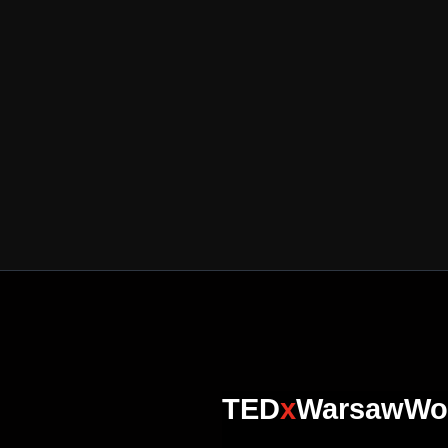
TED
x
WarsawW